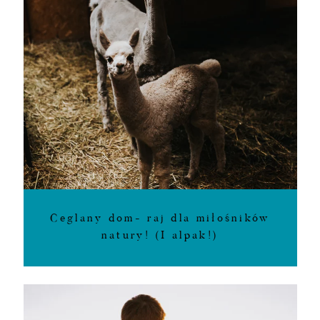
Ceglany dom- raj dla miłośników
natury! (I alpak!)