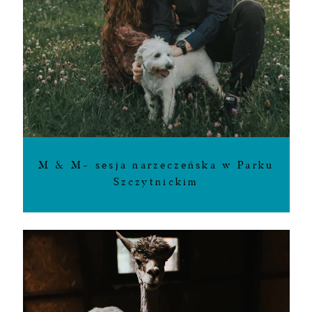
M & M- sesja narzeczeńska w Parku
Szczytnickim