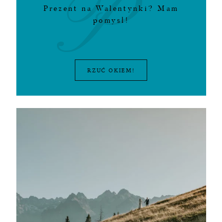
P
Prezent na Walentynki? Mam
pomysł!
RZUĆ OKIEM!