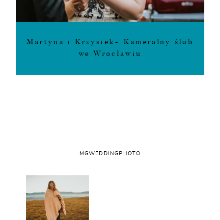
Martyna i Krzysiek- Kameralny ślub
we Wrocławiu
MGWEDDINGPHOTO