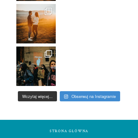
Wczytaj więcej...
Obserwuj na Instagramie
STRONA GŁÓWNA